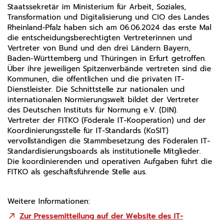
Staatssekretär im Ministerium für Arbeit, Soziales,
Benutzers.
Transformation und Digitalisierung und CIO des Landes
Cookie Laufzeit:
Rheinland-Pfalz haben sich am 06.06.2024 das erste Mal
Sitzungsende
die entscheidungsberechtigten Vertreterinnen und
Vertreter von Bund und den drei Ländern Bayern,
STATISTIK
Baden-Württemberg und Thüringen in Erfurt getroffen.
Über ihre jeweiligen Spitzenverbände vertreten sind die
Statistik Cookies erfassen Informationen anonym. Diese
Informationen helfen uns zu verstehen, wie unsere
Kommunen, die öffentlichen und die privaten IT-
Besucher unsere Website nutzen.
Dienstleister. Die Schnittstelle zur nationalen und
internationalen Normierungswelt bildet der Vertreter
Statistiken und Analysen
des Deutschen Instituts für Normung e.V. (DIN).
Vertreter der FITKO (Föderale IT-Kooperation) und der
Name:
_pk_id, _pk_ses
Koordinierungsstelle für IT-Standards (KoSIT)
vervollständigen die Stammbesetzung des Föderalen IT-
Anbieter:
Standardisierungsboards als institutionelle Mitglieder.
Matomo
Die koordinierenden und operativen Aufgaben führt die
Zweck:
FITKO als geschäftsführende Stelle aus.
Matomo ist ein Open Source-Webanalysedienst. Die
Webanwendung wird auf unserem Server betrieben,
die erfassten Daten werden nicht automatisch mit
Weitere Informationen:
Dritten geteilt.
Zur Pressemitteilung auf der Website des IT-
Cookie Laufzeit: