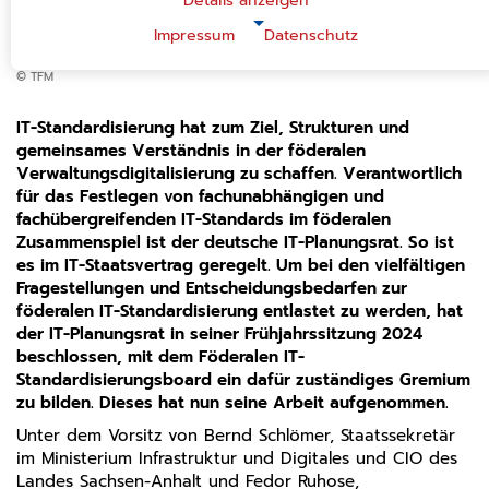
Details anzeigen
|
Impressum
Datenschutz
NOTWENDIGE COOKIES
Notwendige Cookies ermöglichen grundlegende
© TFM
Funktionen und sind für die einwandfreie Funktion der
Website erforderlich.
IT-Standardisierung hat zum Ziel, Strukturen und
gemeinsames Verständnis in der föderalen
Einverständnis-Cookie
Verwaltungsdigitalisierung zu schaffen. Verantwortlich
Name:
für das Festlegen von fachunabhängigen und
cookie_consent
fachübergreifenden IT-Standards im föderalen
Zweck:
Zusammenspiel ist der deutsche IT-Planungsrat. So ist
Dieser Cookie speichert die ausgewählten
es im IT-Staatsvertrag geregelt. Um bei den vielfältigen
Einverständnis-Optionen des Benutzers.
Fragestellungen und Entscheidungsbedarfen zur
Cookie Laufzeit:
föderalen IT-Standardisierung entlastet zu werden, hat
1 Jahr
der IT-Planungsrat in seiner Frühjahrssitzung 2024
beschlossen, mit dem Föderalen IT-
CMS-Cookies
Standardisierungsboard ein dafür zuständiges Gremium
zu bilden. Dieses hat nun seine Arbeit aufgenommen.
Name:
PHPSESSID
Unter dem Vorsitz von Bernd Schlömer, Staatssekretär
im Ministerium Infrastruktur und Digitales und CIO des
Zweck:
Landes Sachsen-Anhalt und Fedor Ruhose,
Sitzungscookie zur eindeutigen Identifizierung eines