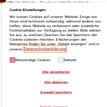
Suchen
Cookie-Einstellungen
Wir nutzen Cookies auf unserer Website. Einige von
ihnen sind technisch notwendig, während andere uns
helfen, diese Website zu verbessern oder zusätzliche
Funktionalitäten zur Verfügung zu stellen. Bitte wählen
Föderales IT-Standardisierungsboard –
Sie aus, zu welchen Zwecken Sie das Speichern der
neues Gremium des deutschen IT-
Cookies zulassen möchten. Erläuterungen der
Planungsrats nimmt seine Arbeit auf
Kategorien finden Sie unter „Details anzeigen“ und in
Datenschutzerklärung
unserer
.
Aktuelles
07.06.2024
Notwendige Cookies
Statistik
Alle akzeptieren
Alle ablehnen
Auswahl speichern