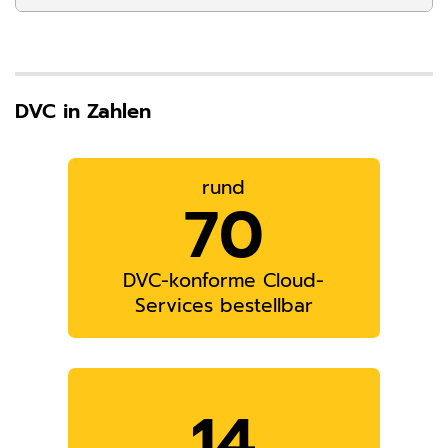
Name:
_pk_id, _pk_ses
Anbieter:
Matomo
Zweck:
DVC in Zahlen
Matomo ist ein Open Source-Webanalysedienst. Die
Webanwendung wird auf unserem Server betrieben,
die erfassten Daten werden nicht automatisch mit
Dritten geteilt.
rund
70
Cookie Laufzeit:
13 Monate
DVC-konforme Cloud-
Services bestellbar
14