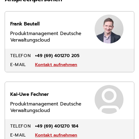
Einverständnis-Optionen des Benutzers.
Cookie Laufzeit:
1 Jahr
Frank Beutell
CMS-Cookies
Produktmanagement Deutsche
Verwaltungscloud
Name:
PHPSESSID
TELEFON
+49 (69) 401270 205
Zweck:
Sitzungscookie zur eindeutigen Identifizierung eines
E-MAIL
Kontakt aufnehmen
Benutzers.
Cookie Laufzeit:
Sitzungsende
Kai-Uwe Fechner
STATISTIK
Produktmanagement Deutsche
Statistik Cookies erfassen Informationen anonym. Diese
Verwaltungscloud
Informationen helfen uns zu verstehen, wie unsere
Besucher unsere Website nutzen.
TELEFON
+49 (69) 401270 184
Statistiken und Analysen
E-MAIL
Kontakt aufnehmen