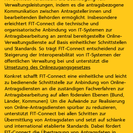
Name:
Verwaltungsleistungen, indem es die antragsbezogene
_pk_id, _pk_ses
Kommunikation zwischen Antragsteller:innen und
Anbieter:
bearbeitenden Behörden ermöglicht. Insbesondere
Matomo
erleichtert FIT-Connect die technische und
Zweck:
organisatorische Anbindung von IT-Systemen zur
Matomo ist ein Open Source-Webanalysedienst. Die
Antragsbearbeitung an zentral bereitgestellte Online-
Webanwendung wird auf unserem Server betrieben,
Verwaltungsdienste auf Basis einheitlicher Schnittstellen
die erfassten Daten werden nicht automatisch mit
und Standards. So trägt FIT-Connect entscheidend zur
Dritten geteilt.
Steigerung der Interoperabilität von IT-Systemen der
Cookie Laufzeit:
öffentlichen Verwaltung bei und unterstützt die
13 Monate
Umsetzung des Onlinezugangsgesetzes
.
Konkret schafft FIT-Connect eine einheitliche und leicht
zu bedienende Schnittstelle zur Anbindung von Online-
Antragsdiensten an die zuständigen Fachverfahren zur
Antragsbearbeitung auf allen föderalen Ebenen (Bund,
Länder, Kommunen). Um die Aufwände zur Realisierung
von Online-Antragsdiensten spürbar zu reduzieren,
unterstützt FIT-Connect bei allen Schritten zur
Übermittlung von Antragsdaten und setzt auf schlanke
und international etablierte Standards. Dabei fördert
FIT-Connect die Übertragung von Antragsdaten in