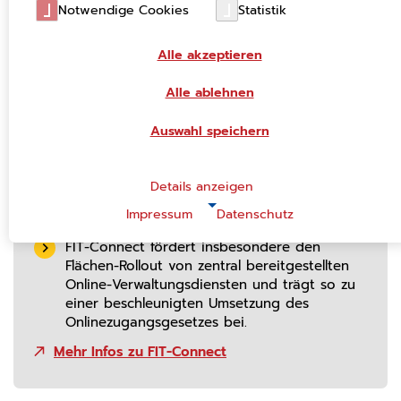
Notwendige Cookies
Statistik
FIT-Connect unterstützt Hersteller:innen von
Alle akzeptieren
Online-Antragsdiensten bei der Umsetzung
einer einfachen, maschinenlesbaren und
Alle ablehnen
verschlüsselten Kommunikation zwischen
Antragsteller:innen und den zuständigen
Auswahl speichern
Fachbehörden.
Dazu verknüpft FIT-Connect Online-
Verwaltungsdienste mit den Systemen zur
Details anzeigen
Antragsbearbeitung in Bund, Ländern und
|
Impressum
Datenschutz
Kommunen.
NOTWENDIGE COOKIES
Notwendige Cookies ermöglichen grundlegende
FIT-Connect fördert insbesondere den
Funktionen und sind für die einwandfreie Funktion der
Flächen-Rollout von zentral bereitgestellten
Website erforderlich.
Online-Verwaltungsdiensten und trägt so zu
einer beschleunigten Umsetzung des
Einverständnis-Cookie
Onlinezugangsgesetzes bei.
Name:
Mehr Infos zu FIT-Connect
cookie_consent
Zweck:
Dieser Cookie speichert die ausgewählten