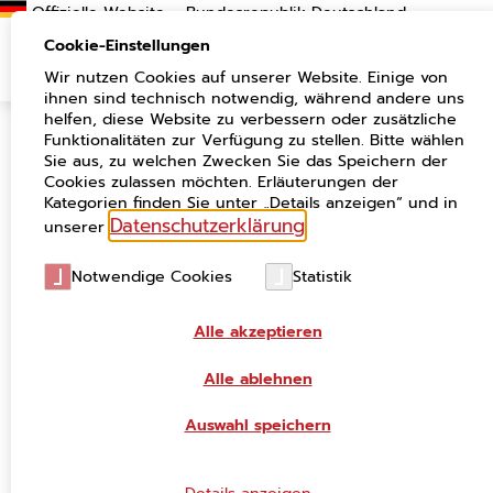
Suchen
Cookie-Einstellungen
Wir nutzen Cookies auf unserer Website. Einige von
ihnen sind technisch notwendig, während andere uns
helfen, diese Website zu verbessern oder zusätzliche
Funktionalitäten zur Verfügung zu stellen. Bitte wählen
Neue Einreichfristen für Projekt- und
Sie aus, zu welchen Zwecken Sie das Speichern der
Änderungsanträge im
Cookies zulassen möchten. Erläuterungen der
Digitalisierungsbudget
Kategorien finden Sie unter „Details anzeigen“ und in
Datenschutzerklärung
unserer
.
Aktuelles
01.03.2022
Notwendige Cookies
Statistik
Mit Entscheidung der Abteilungsleiter-Runde (AL-
Alle akzeptieren
Runde) vom 09.02.2022 wurde eine Veränderung der
Einreichfristen für Projekt- und Änderungsanträge im
Alle ablehnen
Digitalisierungsbudget genehmigt. Ab dem 01.03.2022
gilt damit eine neue Einreichfrist für Anträge von nun 3
Auswahl speichern
Wochen vor einer AL-Runde.
Bisher mussten Anträge bis 2 Wochen vor einer AL-