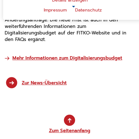
Runde eingegangen sein. Hintergrund der Änderung ist
Details anzeigen
die notwendige Anpassung für einen zeitgerechten und
|
Impressum
Datenschutz
NOTWENDIGE COOKIES
fachlichen Prüfprozess der Projekt- und
Änderungsanträge. Die neue Frist ist auch in den
Notwendige Cookies ermöglichen grundlegende
weiterführenden Informationen zum
Funktionen und sind für die einwandfreie Funktion der
Website erforderlich.
Digitalisierungsbudget auf der FITKO-Website und in
den FAQs ergänzt.
Einverständnis-Cookie
Name:
Mehr Informationen zum Digitalisierungsbudget
cookie_consent
Zweck:
Dieser Cookie speichert die ausgewählten
Einverständnis-Optionen des Benutzers.
Zur News-Übersicht
Cookie Laufzeit:
1 Jahr
CMS-Cookies
Name:
PHPSESSID
Zum Seitenanfang
Zweck:
Sitzungscookie zur eindeutigen Identifizierung eines