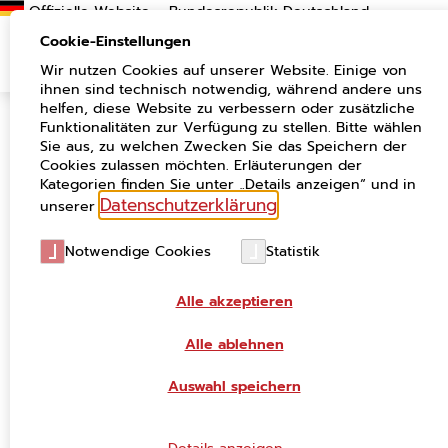
Suchen
Cookie-Einstellungen
Wir nutzen Cookies auf unserer Website. Einige von
ihnen sind technisch notwendig, während andere uns
helfen, diese Website zu verbessern oder zusätzliche
Funktionalitäten zur Verfügung zu stellen. Bitte wählen
Jahresbericht 2022/2023
Sie aus, zu welchen Zwecken Sie das Speichern der
Cookies zulassen möchten. Erläuterungen der
Der Bericht zieht ein Fazit zu den Aktivitäten im
Kategorien finden Sie unter „Details anzeigen“ und in
Bereich der Verwaltungsdigitalisierung im Jahre 2022
Datenschutzerklärung
unserer
.
unter Vorsitz des Bundes. Zudem werden die geplanten
Vorhaben für 2022 unter Vorsitz Hessens vorgestellt.
Notwendige Cookies
Statistik
Den Kern des Berichts bildet die Vorstellung der
aktuellen Projekte, Produkte und Standards des IT-
Planungsrats. In weiteren Kapiteln werden über die
Alle akzeptieren
Kommunikationsmaßnahmen und Finanzen des IT-
Planungsrats und der FITKO informiert.
Alle ablehnen
Auswahl speichern
Jahresbericht 2022/2023 herunterladen