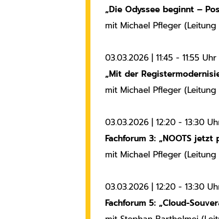
„Die Odyssee beginnt – Pos
Name:
PHPSESSID
mit Michael Pfleger (Leitun
Zweck:
Sitzungscookie zur eindeutigen
03.03.2026 | 11:45 - 11:55 Uhr
Identifizierung eines Benutzers.
„Mit der Registermodernisie
Cookie Laufzeit:
Sitzungsende
mit Michael Pfleger (Leitun
STATISTIK
03.03.2026 | 12:20 - 13:30 Uh
Statistik Cookies erfassen Informationen anonym. Die
Informationen helfen uns zu verstehen, wie unsere
Fachforum 3: „NOOTS jetzt 
Besucher unsere Website nutzen.
mit Michael Pfleger (Leitun
Statistiken und Analysen
Name:
03.03.2026 | 12:20 - 13:30 Uh
_pk_id, _pk_ses
Fachforum 5: „Cloud-Souver
Anbieter:
Matomo