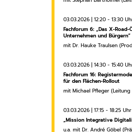
mit Stephan Bartholmei (Le
Zweck:
Matomo ist ein Open Source-
03.03.2026 | 12:20 - 13:30 Uh
Webanalysedienst. Die
Webanwendung wird auf unserem
Fachforum 6: „Das X-Road-
Server betrieben, die erfassten
Unternehmen und Bürgern”
Daten werden nicht automatisch mit
mit Dr. Hauke Traulsen (Pr
Dritten geteilt.
Cookie Laufzeit:
13 Monate
03.03.2026 | 14:30 - 15:40 Uh
Fachforum 16: Registermode
für den Flächen-Rollout
mit Michael Pfleger (Leitun
03.03.2026 | 17:15 - 18:25 Uhr
„Mission Integrative Digital
u.a. mit Dr. André Göbel (Pr