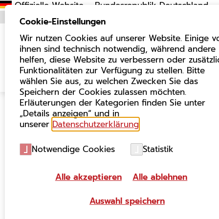
Cookie-Einstellungen
Wir nutzen Cookies auf unserer Website. Einige v
ihnen sind technisch notwendig, während andere
helfen, diese Website zu verbessern oder zusätzl
Funktionalitäten zur Verfügung zu stellen. Bitte
Über uns
Föde
wählen Sie aus, zu welchen Zwecken Sie das
Speichern der Cookies zulassen möchten.
Erläuterungen der Kategorien finden Sie unter
„Details anzeigen“ und in
unserer
Datenschutzerklärung
.
FITKO
VERANSTALTUNGEN
Notwendige Cookies
Statistik
Digitaler Staat
Alle akzeptieren
Alle ablehnen
03.-04. März 2026
Berl
Auswahl speichern