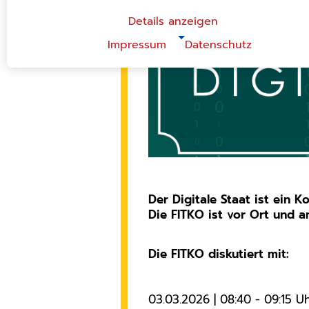
Details anzeigen
Impressum
Datenschutz
|
NOTWENDIGE COOKIES
Notwendige Cookies ermöglichen grundlegende
Funktionen und sind für die einwandfreie Funktion de
Website erforderlich.
Einverständnis-Cookie
Name:
cookie_consent
Zweck:
Der Digitale Staat ist ein 
Dieser Cookie speichert die
Die FITKO ist vor Ort und a
ausgewählten Einverständnis-
Optionen des Benutzers.
Cookie Laufzeit:
Die FITKO diskutiert mit:
1 Jahr
CMS-Cookies
03.03.2026 | 08:40 - 09:15 Uh