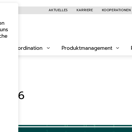
AKTUELLES
KARRIERE
KOOPERATIONEN
on
Suchen
 uns
iche
rale Koordination
Produktmanagement
 2026
in