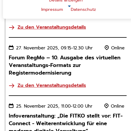
Details anzeigen
Verwaltungsdokumente absichern und
|
Impressum
Datenschutz
NOTWENDIGE COOKIES
prüfbar machen“
Notwendige Cookies ermöglichen grundlegende
Funktionen und sind für die einwandfreie Funktion der
Zu den Veranstaltungsdetails
Website erforderlich.
Einverständnis-Cookie
27. November 2025, 09.15-12.30 Uhr
Online
Name:
cookie_consent
Forum RegMo – 10. Ausgabe des virtuellen
Zweck:
Veranstaltungs-Formats zur
Dieser Cookie speichert die ausgewählten
Registermodernisierung
Einverständnis-Optionen des Benutzers.
Cookie Laufzeit:
Zu den Veranstaltungsdetails
1 Jahr
CMS-Cookies
25. November 2025, 11.00-12.00 Uhr
Online
Name:
Infoveranstaltung: „Die FITKO stellt vor: FIT-
PHPSESSID
Connect - Weiterentwicklung für eine
Zweck:
Sitzungscookie zur eindeutigen Identifizierung eines