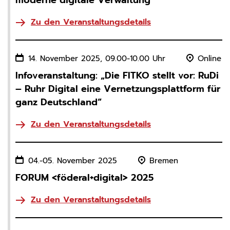
moderne digitale Verwaltung“
Benutzers.
Zu den Veranstaltungsdetails
Cookie Laufzeit:
Sitzungsende
14. November 2025, 09.00-10.00 Uhr
Online
STATISTIK
Statistik Cookies erfassen Informationen anonym. Diese
Infoveranstaltung: „Die FITKO stellt vor: RuDi
Informationen helfen uns zu verstehen, wie unsere
– Ruhr Digital eine Vernetzungsplattform für
Besucher unsere Website nutzen.
ganz Deutschland“
Statistiken und Analysen
Zu den Veranstaltungsdetails
Name:
_pk_id, _pk_ses
Anbieter:
Matomo
04.-05. November 2025
Bremen
Zweck:
FORUM <föderal+digital> 2025
Matomo ist ein Open Source-Webanalysedienst. Die
Webanwendung wird auf unserem Server betrieben,
Zu den Veranstaltungsdetails
die erfassten Daten werden nicht automatisch mit
Dritten geteilt.
Cookie Laufzeit: