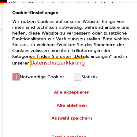
Suchen
Cookie-Einstellungen
Wir nutzen Cookies auf unserer Website. Einige von
ihnen sind technisch notwendig, während andere uns
helfen, diese Website zu verbessern oder zusätzliche
Funktionalitäten zur Verfügung zu stellen. Bitte wählen
Vergangene Veranstaltungen auf einen
Sie aus, zu welchen Zwecken Sie das Speichern der
Blick
Cookies zulassen möchten. Erläuterungen der
Kategorien finden Sie unter „Details anzeigen“ und in
Datenschutzerklärung
unserer
.
Die Veranstaltungsübersicht auf unserer Website
besteht seit September 2022. In diesem Archiv sind alle
Notwendige Cookies
Statistik
Veranstaltungen seit diesem Datum aufgenommen.
Alle akzeptieren
Alle ablehnen
03. Dezember 2025, 09.00-10.00 Uhr
Online
Auswahl speichern
Infoveranstaltung: „Die FITKO stellt vor:
Digitale Siegel in der Verwaltung Teil 1 -